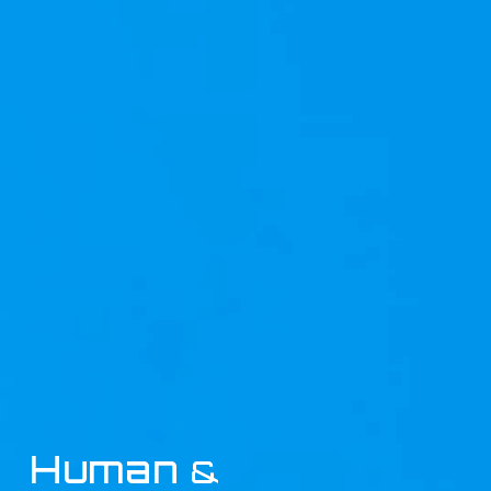
Human
&